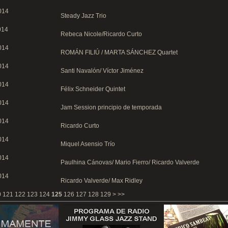
014
Steady Jazz Trio
014
Rebeca Nicole/Ricardo Curto
014
ROMÁN FILIÚ / MARTA SÁNCHEZ Quartet
014
Santi Navalón/ Víctor Jiménez
014
Félix Schneider Quintet
014
Jam Session principio de temporada
014
Ricardo Curto
014
Miquel Asensio Trío
014
Paulhina Cánovas/ Mario Fierro/ Ricardo Valverde
014
Ricardo Valverde/ Max Ridley
0
121
122
123
124
125
126
127
128
129
>
>>