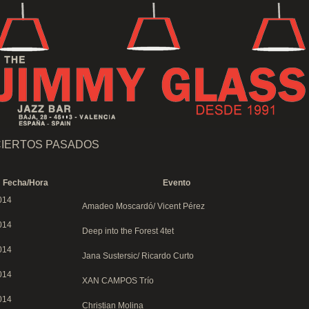
IERTOS PASADOS
Fecha/Hora
Evento
014
Amadeo Moscardó/ Vicent Pérez
014
Deep into the Forest 4tet
014
Jana Sustersic/ Ricardo Curto
014
XAN CAMPOS Trío
014
Christian Molina