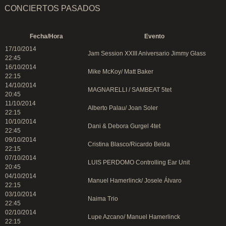
CONCIERTOS PASADOS
Fecha/Hora
Evento
17/10/2014
Jam Session XXIII Aniversario Jimmy Glass
22:45
16/10/2014
Mike McKoy/ Matt Baker
22:15
14/10/2014
MAGNARELLI / SAMBEAT 5tet
20:45
11/10/2014
Alberto Palau/ Joan Soler
22:15
10/10/2014
Dani & Debora Gurgel 4tet
22:45
09/10/2014
Cristina Blasco/Ricardo Belda
22:15
07/10/2014
LUIS PERDOMO Controlling Ear Unit
20:45
04/10/2014
Manuel Hamerlinck/ Josele Álvaro
22:15
03/10/2014
Naima Trio
22:45
02/10/2014
Lupe Azcano/ Manuel Hamerlinck
22:15