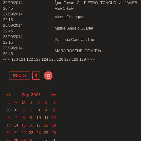
30/09/2014
Ígor Tavan C.: PIETRO TONOLO vs JAVIER
20:45
VERCHER
27/09/2014
Vicent Colonques
22:15
26/09/2014
Miguel Ângelo Quartet
22:45
25/09/2014
Paulinha Canovas Trio
22:15
23/09/2014
MARA ROSENBLOOM Trio
20:45
<<
<
120
121
122
123
124
125
126
127
128
129
>
>>
Sep 2021
<<
>>
L
M
M
J
V
S
D
30
31
1
2
3
4
5
6
7
8
9
10
11
12
13
14
15
16
17
18
19
20
21
22
23
24
25
26
27
28
29
30
1
2
3