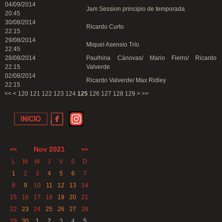
04/09/2014
Jam Session principio de temporada
20:45
30/08/2014
Ricardo Curto
22:15
29/08/2014
Miquel Asensio Trío
22:45
28/08/2014
Paulhina Cánovas/ Mario Fierro/ Ricardo
22:15
Valverde
02/08/2014
Ricardo Valverde/ Max Ridley
22:15
<<
<
120
121
122
123
124
125
126
127
128
129
>
>>
Nov 2021
<<
>>
L
M
M
J
V
S
D
1
2
3
4
5
6
7
8
9
10
11
12
13
14
15
16
17
18
19
20
21
22
23
24
25
26
27
28
29
30
1
2
3
4
5