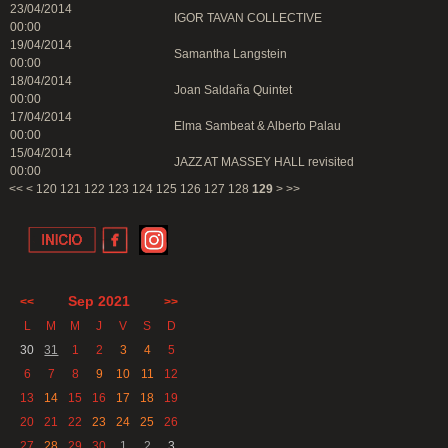
23/04/2014
IGOR TAVAN COLLECTIVE
00:00
19/04/2014
Samantha Langstein
00:00
18/04/2014
Joan Saldaña Quintet
00:00
17/04/2014
Elma Sambeat & Alberto Palau
00:00
15/04/2014
JAZZ AT MASSEY HALL revisited
00:00
<<
<
120
121
122
123
124
125
126
127
128
129
>
>>
Sep 2021
<<
>>
L
M
M
J
V
S
D
30
31
1
2
3
4
5
6
7
8
9
10
11
12
13
14
15
16
17
18
19
20
21
22
23
24
25
26
27
28
29
30
1
2
3