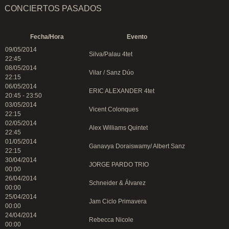
CONCIERTOS PASADOS
Fecha/Hora
Evento
09/05/2014
Silva/Palau 4tet
22:45
08/05/2014
Vilar / Sanz Dúo
22:15
06/05/2014
ERIC ALEXANDER 4tet
20:45 - 23:50
03/05/2014
Vicent Colonques
22:15
02/05/2014
Alex Williams Quintet
22:45
01/05/2014
Ganavya Doraiswamy/ Albert Sanz
22:15
30/04/2014
JORGE PARDO TRIO
00:00
26/04/2014
Schneider & Álvarez
00:00
25/04/2014
Jam Ciclo Primavera
00:00
24/04/2014
Rebecca Nicole
00:00