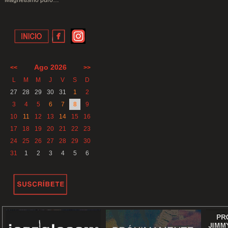
Magnetismo puro…
Ago 2026
<<
>>
L
M
M
J
V
S
D
27
28
29
30
31
1
2
3
4
5
6
7
8
9
10
11
12
13
14
15
16
17
18
19
20
21
22
23
24
25
26
27
28
29
30
31
1
2
3
4
5
6