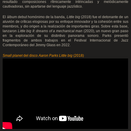
resultado composiciones rítmicamente intrincadas y melódicamente
cautivadoras, sin apartarse del lenguaje jazzístico.
El álbum debut homónimo de la banda,
Little big
(2018) fue el detonante de un
aluvión de críticas elogiosas por su enfoque innovador y la cohesión entre sus
miembros, y dio origen a la realización de importantes giras. Sobre esta base,
lanzaron
Little big II
:
dreams of a mechanical man
(2020), un nuevo gran paso
en la exploración de su distintivo panorama sonoro. Parks presentó
fragmentos de ambos trabajos en el Festival Internacional de Jazz
Contemporáneo del Jimmy Glass en 2022.
Small planet
del disco
Aaron Parks Little big
(2018)