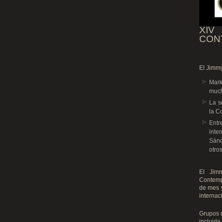
XI
CON
DE
El Jimmy
Mark
much
La s
la C
Entr
inte
Sánc
otro
.
El Jimm
Contempo
de mes y
internac
.
Grupos d
incluida