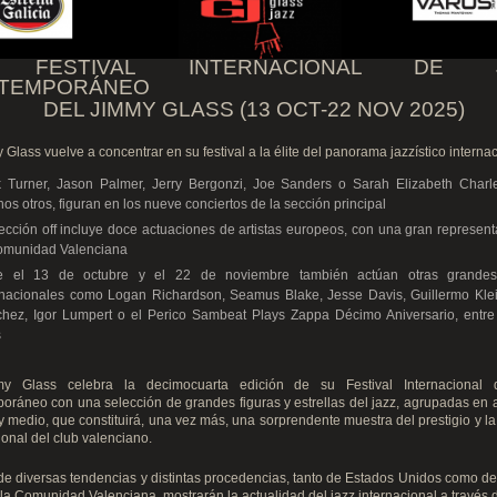
V FESTIVAL INTERNACIONAL DE J
TEMPORÁNEO
L JIMMY GLASS
(13 OCT-22 NOV 2025)
 Glass vuelve a concentrar en su festival a la élite del panorama jazzístico interna
 Turner, Jason Palmer, Jerry Bergonzi, Joe Sanders o Sarah Elizabeth Charle
os otros, figuran en los nueve conciertos de la sección principal
ección off incluye doce actuaciones de artistas europeos, con una gran represen
omunidad Valenciana
e el 13 de octubre y el 22 de noviembre también actúan otras grandes
rnacionales como Logan Richardson, Seamus Blake, Jesse Davis, Guillermo Klei
hez, Igor Lumpert o el Perico Sambeat Plays Zappa Décimo Aniversario, entr
s
y Glass celebra la decimocuarta edición de su Festival Internacional
ráneo con una selección de grandes figuras y estrellas del jazz, agrupadas en
 medio, que constituirá, una vez más, una sorprendente muestra del prestigio y l
ional del club valenciano.
e diversas tendencias y distintas procedencias, tanto de Estados Unidos como d
 la Comunidad Valenciana, mostrarán la actualidad del jazz internacional a través