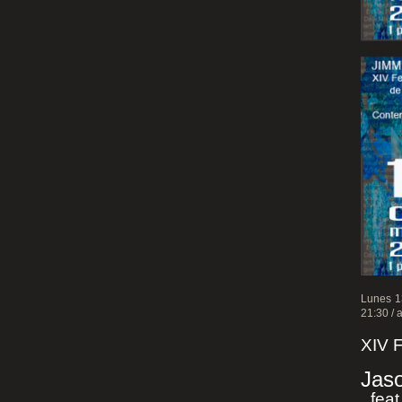
Lunes 13
21:30 / 
XIV 
Jas
feat