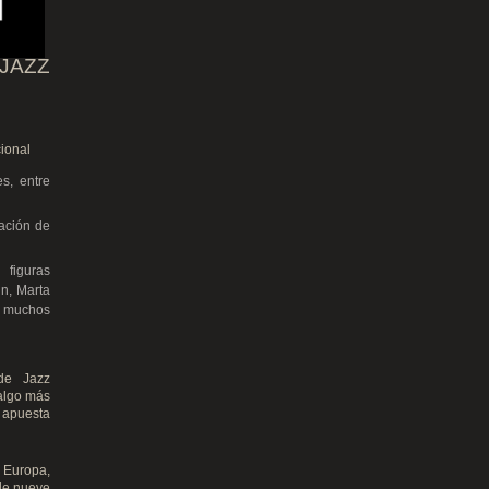
AZZ
cional
s, entre
tación de
 figuras
n, Marta
e muchos
 de Jazz
 algo más
a apuesta
e Europa,
 de nueve