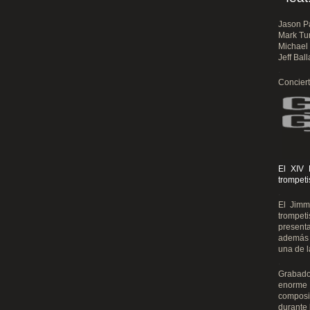
Jason P
Mark Tur
Michael 
Jeff Ball
.
Conciert
El XIV 
trompeti
.
El Jimm
trompeti
present
además 
una de l
.
Grabado
enorme 
composi
durante 