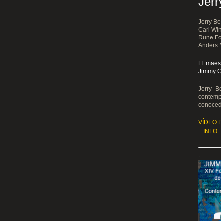
Jerr
Jerry Be
Carl Win
Rune Fo
Anders
.
El maest
Jimmy G
.
Jerry B
contemp
conocedo
.
VÍDEO 
+ INFO
.
.