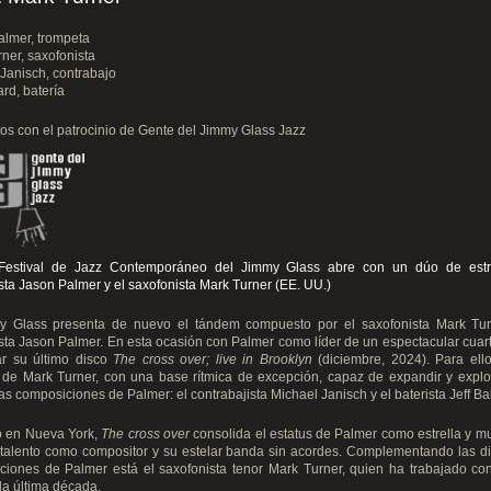
almer, trompeta
ner, saxofonista
Janisch, contrabajo
ard, batería
os con el patrocinio de Gente del Jimmy Glass Jazz
Festival de Jazz Contemporáneo del Jimmy Glass abre con un dúo de estre
sta Jason Palmer y el saxofonista Mark Turner (EE. UU.)
y Glass presenta de nuevo el tándem compuesto por el saxofonista Mark Tur
sta Jason Palmer. En esta ocasión con Palmer como líder de un espectacular cuar
ar su último disco
The cross over; live in Brooklyn
(diciembre, 2024). Para ello
de Mark Turner, con una base rítmica de excepción, capaz de expandir y explo
as composiciones de Palmer: el contrabajista Michael Janisch y el baterista Jeff Bal
 en Nueva York,
The cross over
consolida el estatus de Palmer como estrella y m
talento como compositor y su estelar banda sin acordes. Complementando las d
ciones de Palmer está el saxofonista tenor Mark Turner, quien ha trabajado co
la última década.