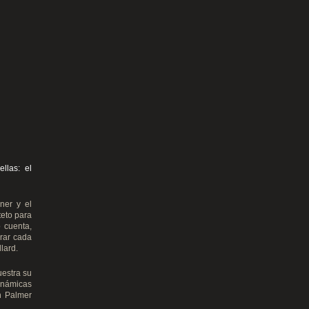
llas: el
ner y el
teto para
 cuenta,
rar cada
lard.
uestra su
inámicas
n Palmer