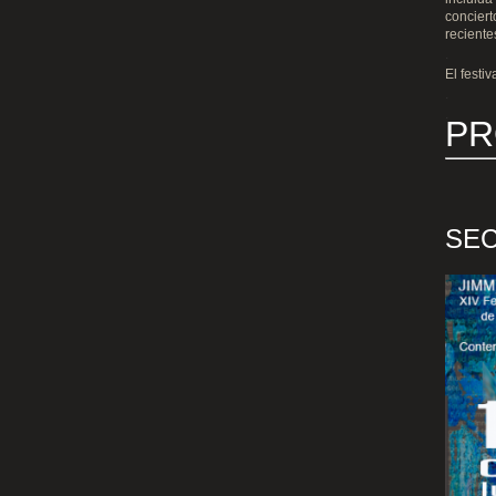
conciert
reciente
.
El festi
.
.
PR
SEC