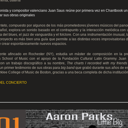
enta, batería
onista y compositor valenciano Juan Saus reúne por primera vez en Chantbook un
ar sus obras originales
nteto, compuesto por algunos de los más prometedores jóvenes músicos del pan
añol, explora un sonido basado en el contrapunto y la interacción melódica con
ia del blues, el jazz de vanguardia y el folclore. Con una instrumentación inusual, 
proyecto es más bien una guía que permite a las distintas voces improvisatorias 
 y crear espontáneamente nuevos espacios.
ente afincado en Rochester (NY), estudia un máster de composición en la pre
 School of Music con el apoyo de la Fundación Cultural Latin Grammy. Juan
con un trabajo discográfico a su nombre,
The charts I recorded with my friends
un primer testimonio de sus obras para
big band
que grabó durante sus años de e
rklee College of Music de Boston, gracias a una beca completa de dicha institución
DEL CONCIERTO