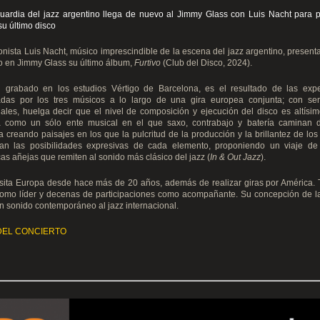
uardia del jazz argentino llega de nuevo al Jimmy Glass con Luis Nacht para p
 su último disco
onista Luis Nacht, músico imprescindible de la escena del jazz argentino, present
o en Jimmy Glass su último álbum,
Furtivo
(Club del Disco, 2024).
o,
grabado en los estudios Vértigo de Barcelona, es el resultado de las expe
das por los tres músicos a lo largo de una gira europea conjunta; con se
ales, huelga decir que el nivel de composición y ejecución del disco es altísimo
a como un sólo ente musical en el que saxo, contrabajo y batería caminan 
 creando paisajes en los que la pulcritud de la producción y la brillantez de los
an las posibilidades expresivas de cada elemento, proponiendo un viaje de 
as añejas que remiten al sonido más clásico del jazz (
In & Out Jazz
).
isita Europa desde hace más de 20 años, además de realizar giras por América. 
como líder y decenas de participaciones como acompañante. Su concepción de l
n sonido contemporáneo al jazz internacional.
DEL CONCIERTO