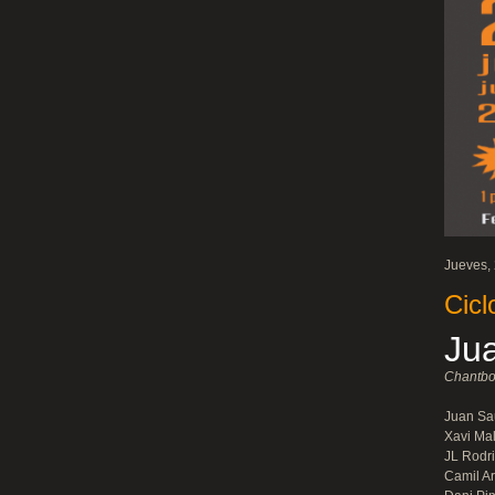
Jueves, 
Cicl
Ju
Chantb
Juan Sau
Xavi Ma
JL Rodri
Camil Ar