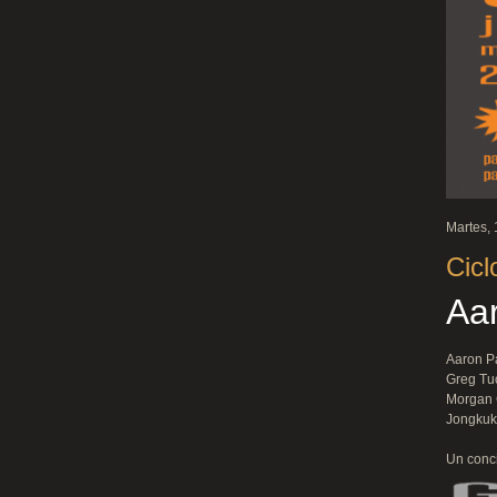
Martes, 
Cicl
Aar
Aaron P
Greg Tuo
Morgan 
Jongkuk 
Un conci