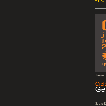
+ INFO
.
.
Jueves, 
Cicl
Ge
Sebasti