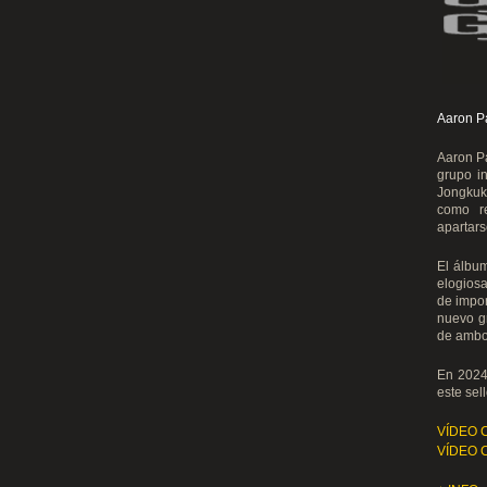
Aaron Pa
Aaron Pa
grupo in
Jongkuk 
como re
apartars
El álbu
elogiosa
de impor
nuevo g
de ambos
En 2024
este sel
VÍDEO 
VÍDEO 