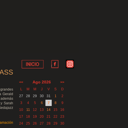
LASS
Ago 2026
<<
>>
L
M
M
J
V
S
D
 grandes
ta Gerald
27
28
29
30
31
1
2
), además
3
4
5
6
7
8
9
n y Sarah
Sedajazz
10
11
12
13
14
15
16
17
18
19
20
21
22
23
ramación
24
25
26
27
28
29
30