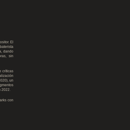
sitor. El
baterista
ca, dando
ras, sin
 críticas
alización
2020), un
agmentos
n 2022.
arks con