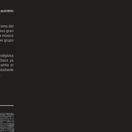
 quinteto
orama del
 una gran
la música
del grupo
stigiosa
 Saus ya
 while in
studiante
.