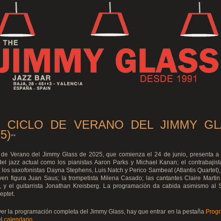
I CICLO DE VERANO DEL JIMMY G
5)
**
o de Verano del Jimmy Glass de 2025, que comienza el 24 de junio, presenta a
del jazz actual como los pianistas Aaron Parks y Michael Kanan; el contrabajis
los saxofonistas Dayna Stephens, Luis Natch y Perico Sambeat (Atlantis Quartet
ven figura Juan Saus; la trompetista Milena Casado; las cantantes Claire Marti
, y el guitarrista Jonathan Kreisberg. La programación da cabida asimismo al 
eptet.
ver la programación completa del Jimmy Glass, hay que entrar en la pestaña
Prog
el
calendario