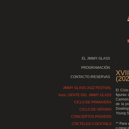
EL JIMMY GLASS
.
PROGRAMACIÓN
.
XVI
(202
CONTACTO /RESERVAS
.
JIMMY GLASS JAZZ FESTIVAL
El Cicl
figuras 
Asoc. GENTE DEL JIMMY GLASS
Cannon; 
CICLO DE PRIMAVERA
de la jo
Dowling
CICLO DE VERANO
Young S
CONCIERTOS PASADOS
** Para 
CÓCTELES/ COCKTAILS
o mirar 