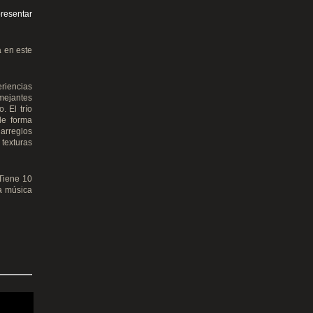
resentar
a en este
riencias
mejantes
. El trío
de forma
 arreglos
texturas
Tiene 10
a música