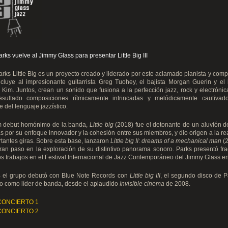
rks vuelve al Jimmy Glass para presentar Little Big III
rks Little Big es un proyecto creado y liderado por este aclamado pianista y compo
cluye al impresionante guitarrista Greg Tuohey, el bajista Morgan Guerin y el 
Kim. Juntos, crean un sonido que fusiona a la perfección jazz, rock y electróni
sultado composiciones rítmicamente intrincadas y melódicamente cautivado
e del lenguaje jazzístico.
m debut homónimo de la banda,
Little big
(2018) fue el detonante de un aluvión de
s por su enfoque innovador y la cohesión entre sus miembros, y dio origen a la re
tantes giras. Sobre esta base, lanzaron
Little big II
:
dreams of a mechanical man
(
ran paso en la exploración de su distintivo panorama sonoro. Parks presentó fr
 trabajos en el Festival Internacional de Jazz Contemporáneo del Jimmy Glass e
 el grupo debutó con Blue Note Records con
Little big III
, el segundo disco de P
lo como líder de banda, desde el aplaudido
Invisible cinema
de 2008.
CONCIERTO 1
CONCIERTO 2