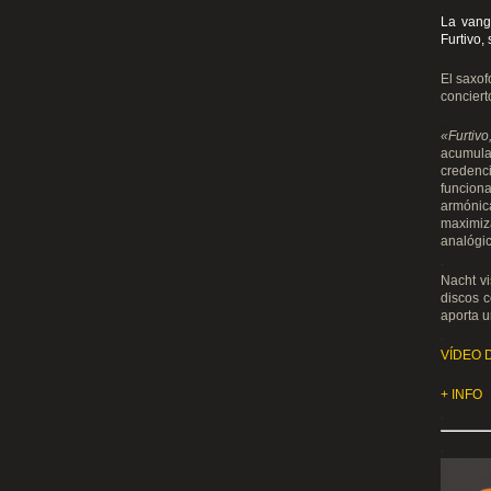
La vang
Furtivo,
El saxof
conciert
.
«Furtiv
acumula
credenci
funcion
armónica
maximiz
analógic
.
Nacht v
discos 
aporta u
.
VÍDEO 
+ INFO
.
.