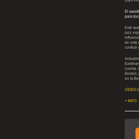
Dani Pim
El saxof
para toc
Este qui
jazz esp
influenc
de este 
confluir
Actualm
Eastman
cuenta 
Boston,
en la Be
VÍDEO 
+ INFO
.
.