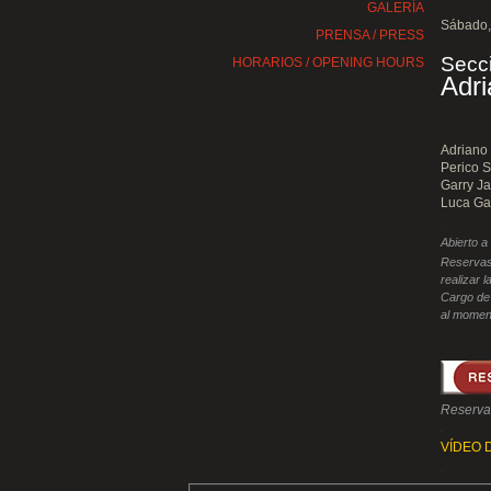
GALERÍA
Sábado,
PRENSA / PRESS
Secci
HORARIOS / OPENING HOURS
Adri
Adriano 
Perico S
Garry Ja
Luca Gal
.
Abierto a
Reservas
realizar l
Cargo de
al momen
Reserva 
.
VÍDEO 
.