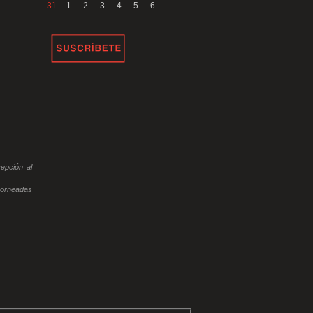
31
1
2
3
4
5
6
epción al
horneadas