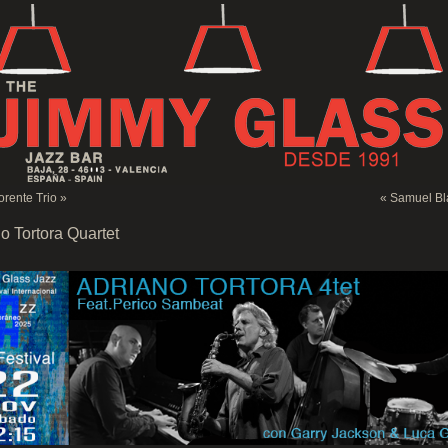
orente Trio
»
«
Samuel Bla
o Tortora Quartet