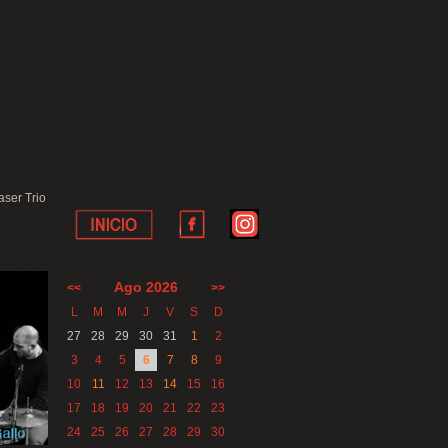
ser Trio
Ago 2026
<<
>>
L
M
M
J
V
S
D
27
28
29
30
31
1
2
3
4
5
6
7
8
9
10
11
12
13
14
15
16
17
18
19
20
21
22
23
24
25
26
27
28
29
30