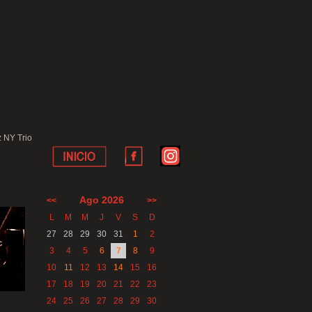
 NY Trio
Ago 2026
<<
>>
L
M
M
J
V
S
D
27
28
29
30
31
1
2
3
4
5
6
7
8
9
10
11
12
13
14
15
16
17
18
19
20
21
22
23
24
25
26
27
28
29
30