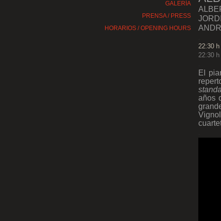
GALERÍA
ALBE
PRENSA / PRESS
JORDI
ANDRE
HORARIOS / OPENING HOURS
.
22:30 h 
22:30 h
.
El pia
repert
stand
años q
grand
Vignol
cuarte
.