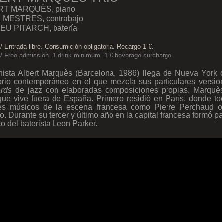
RT MARQUÈS, piano
 MESTRES, contrabajo
U PITARCH, batería
/ Entrada libre. Consumición obligatoria. Recargo 1 €.
 / Free admission. 1 drink minimum. 1 € beverage surcharge.
nista Albert
Marquès (Barcelona, 1986) llega de Nueva York 
orio contemporáneo en el que mezcla sus particulares versi
ards
de jazz con elaboradas composiciones propias.
Marquès
ue vive fuera de España. Primero residió en París, donde t
es músicos de la escena francesa como Pierre Perchaud 
o. Durante su tercer y último año en la capital francesa formó pa
to del baterista Leon Parker.