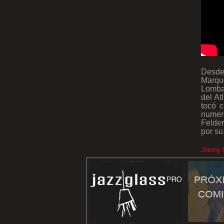
.
Desde 
Marqu
Lombar
del At
tocó c
numer
Felde
por su
.
Jimmy G