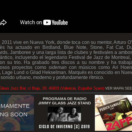
2011 vive en Nueva York, donde toca con su mentor, Arturo O’F
ès ha actuado en Birdland, Blue Note, Stone, Fat Cat, D
ds, Jamboree y una larga lista de clubes y festivales a ambo
lántico, incluyendo el legendario Festival de Jazz de Montreal
on su trio
. Ha grabado tres discos a su nombre y ha trabaj
osos proyectos como
sideman
con músicos como Ari Hoeni
r, Lage Lund o Gilad Hekselman
. Marquès es conocido en Nuev
 sonido urbano, moderno y profundamente rítmico.
lass Jazz Bar, c/ Baja, 28, 46003 (Valencia, España/ Spain)
VER MAPA/ SE