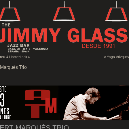
reu & Hamerlinck
»
«
Yago Vázquez
 Marquès Trio
ERT MARQUÈS TRIO