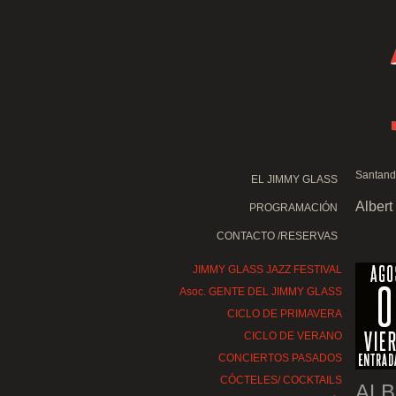
Santand
EL JIMMY GLASS
Albert
PROGRAMACIÓN
CONTACTO /RESERVAS
JIMMY GLASS JAZZ FESTIVAL
Asoc. GENTE DEL JIMMY GLASS
CICLO DE PRIMAVERA
CICLO DE VERANO
CONCIERTOS PASADOS
CÓCTELES/ COCKTAILS
ALB