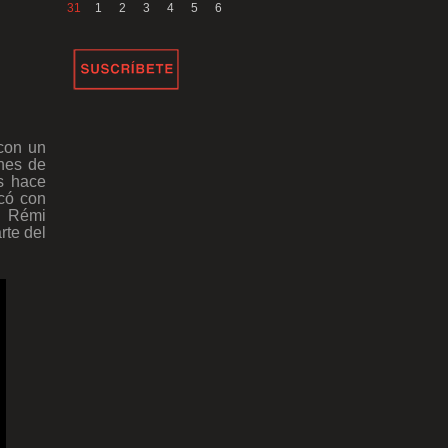
31
1
2
3
4
5
6
con un
ones de
 hace
ocó con
o Rémi
rte del