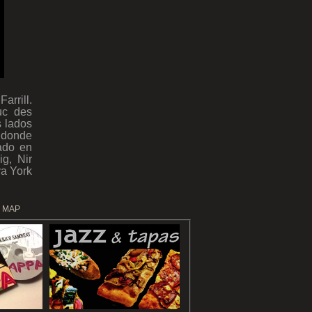
arrill.
uc des
s lados
, donde
ado en
g, Nir
a York
E MAP