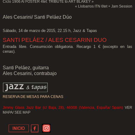
Ciclo 1906 Al FOSTER 4tet: TRIBUTE to ART BLAKEY
»
«
Llobarros ITN 6tet + Jam Session
Ales Cesarini/ Santi Peláez Dúo
Sábado, 14 de marzo de 2015, 22.15 h, Jazz & Tapas
SANTI PELÁEZ / ALES CESARINI DUO
Entrada libre. Consumición obligatoria. Recargo 1 € (excepto en las
cenas).
Santi Peláez, guitarra
Ales Cesarini, contrabajo
RESERVA DE MESAS PARA CENAS
.
Jimmy Glass Jazz Bar (c/ Baja, 28), 46008 (Valencia, España/ Spain)
VER
MAPA/ SEE MAP