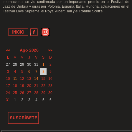
internacional se vio confirmada por un importante premio en el Festival de
Jazz de Umbria y giras por Polonia, España, Italia, Hungría, actuaciones en el
Festival Love Supreme, el Royal Albert Hall y el Ronnie Scott’s.
Ago 2026
<<
>>
L
M
M
J
V
S
D
27
28
29
30
31
1
2
3
4
5
6
7
8
9
10
11
12
13
14
15
16
17
18
19
20
21
22
23
24
25
26
27
28
29
30
31
1
2
3
4
5
6