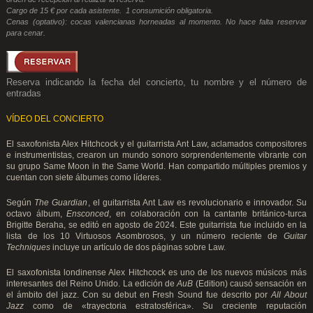
Cargo de 15 € por cada asistente. 1 consumición obligatoria.
Cenas (optativo): cocas valencianas horneadas al momento. No hace falta reservar
para cenar.
Reserva indicando la fecha del concierto, tu nombre y el número de
entradas
VÍDEO DEL CONCIERTO
El saxofonista Alex Hitchcock y el guitarrista Ant Law, aclamados compositores
e instrumentistas, crearon un mundo sonoro sorprendentemente vibrante con
su grupo Same Moon in the Same World. Han compartido múltiples premios y
cuentan con siete álbumes como líderes.
Según
The Guardian
, el guitarrista Ant Law es revolucionario e innovador. Su
octavo álbum,
Ensconced
, en colaboración con la cantante británico-turca
Brigitte Beraha, se editó en agosto de 2024. Este guitarrista fue incluido en la
lista de los 10 Virtuosos Asombrosos, y un número reciente de
Guitar
Techniques
incluye un artículo de dos páginas sobre Law.
El saxofonista londinense Alex Hitchcock es uno de los nuevos músicos más
interesantes del Reino Unido. La edición de
AuB
(Edition) causó sensación en
el ámbito del jazz. Con su debut en Fresh Sound fue descrito por
All About
Jazz
como de «trayectoria estratosférica». Su creciente reputación