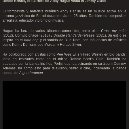
Desde Bristol, el cuarteto de Andy Hague visita el Jimmy Glass
El trompetista y baterista británico Andy Hague es un músico activo en la
escena jazzística de Bristol durante más de 25 años. También es compositor,
arreglista, educador y promotor musical.
.
Hague ha lanzado varios álbumes como líder, entre ellos
Cross my palm
(2012),
Coming of age
(2018) y
Double standards-release
(2021). Su estilo se
inspira en el
hard bop
y el sonido de Blue Note, con influencias de músicos
como Kenny Dorham, Lee Morgan y Horace Silver.
.
Ha colaborado con artistas como Pee Wee Ellis y Fred Wesley en big bands,
tanto en festivales como en el mítico Ronnie Scott’s Club. También ha
trabajado con la banda trip-hop Portishead, participando en su álbum Dummy.
Además, ha compuesto para televisión, teatro y cine, incluyendo la banda
sonora de
A good woman
.
.