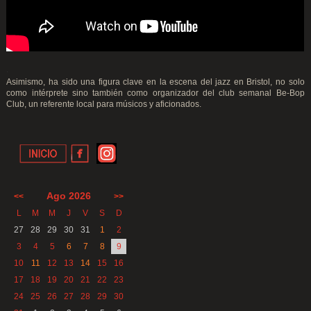
.
Asimismo, ha sido una figura clave en la escena del jazz en Bristol, no solo
como intérprete sino también como organizador del club semanal Be-Bop
Club, un referente local para músicos y aficionados.
Ago 2026
<<
>>
L
M
M
J
V
S
D
27
28
29
30
31
1
2
3
4
5
6
7
8
9
10
11
12
13
14
15
16
17
18
19
20
21
22
23
24
25
26
27
28
29
30