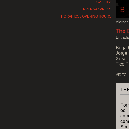
GALERÍA
PRENSA / PRESS
HORARIOS / OPENING HOURS
Viernes
The 
Entrada
Borja 
Jorge 
Xuso B
Tico P
VÍDEO
TH
For
es 
comp
com
Son