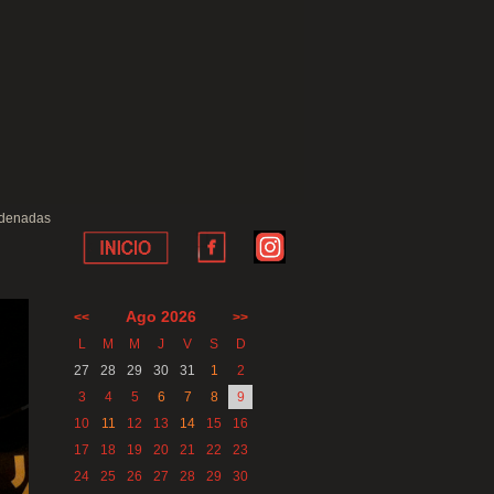
denadas
Ago 2026
<<
>>
L
M
M
J
V
S
D
27
28
29
30
31
1
2
3
4
5
6
7
8
9
10
11
12
13
14
15
16
17
18
19
20
21
22
23
24
25
26
27
28
29
30