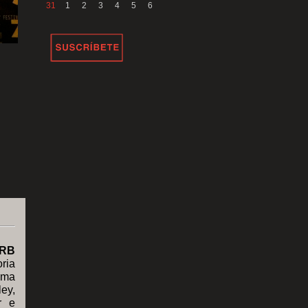
31
1
2
3
4
5
6
BRB
ria
oma
ey,
r e