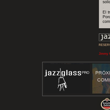
soli
.
El t
Porc
comp
RESERV
Jimmy G