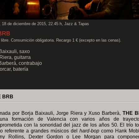
, 18 de diciembre de 2015, 22.45 h, Jazz & Tapas
BRB
 libre. Consumición obligatoria. Recargo 1 € (excepto en las cenas).
Baixauli, saxo
Riera, guitarra
arberá, contrabajo
orcar, batería
E BRB
mada por Borja Baixauli, Jorge Riera y Xuso Barberà,
THE 
una formación de Valencia con varios años de trayecto
rometida con la sonoridad del jazz de los años 50. El trío t
o referente a grandes músicos del
hard-bop
como Hank Mobl
ny Rollins, Dexter Gordon o Lee Morgan para compone