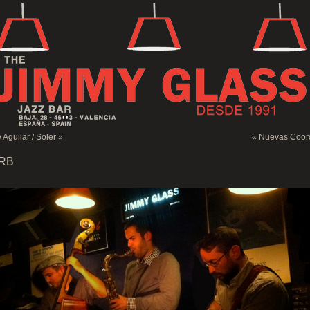
 Aguilar / Soler
»
«
Nuevas Coor
BRB