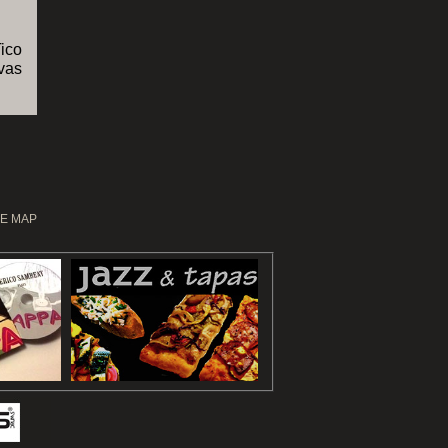
Tico
vas
EE MAP