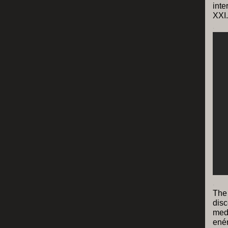
inte
XXI.
.
.
The
disc
med
enér