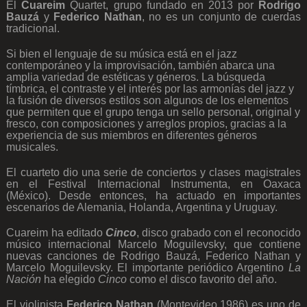
El
Cuareim
Quartet, grupo fundado en 2013 por
Rodrigo
Bauzá
y
Federico Nathan
,
no es un conjunto de cuerdas
tradicional.
Si bien el lenguaje de su música está en el jazz
contemporáneo y la improvisación, también abarca una
amplia variedad de estéticas y géneros. La búsqueda
tímbrica, el contraste y el interés por las armonías del jazz y
la fusión de diversos estilos son algunos de los elementos
que permiten que el grupo tenga un sello personal, original y
fresco, con composiciones y arreglos propios, gracias a la
experiencia de sus miembros en diferentes géneros
musicales.
El cuarteto dio una serie de conciertos y clases magistrales
en el Festival Internacional Instrumenta, en Oaxaca
(México). Desde entonces, ha actuado en importantes
escenarios de Alemania, Holanda, Argentina y Uruguay.
Cuareim ha editado
Cinco
, disco grabado con el reconocido
músico internacional Marcelo Moguilevsky, que contiene
nuevas canciones de Rodrigo Bauzá, Federico Nathan y
Marcelo Moguilevsky. El importante periódico Argentino
La
Nación
ha elegido
Cinco
como el disco favorito del año.
El violinista
Federico Nathan
(Montevideo,1986) es uno de