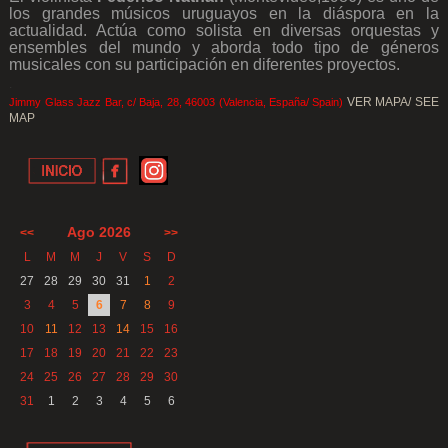
los grandes músicos uruguayos en la diáspora en la
actualidad. Actúa como solista en diversas orquestas y
ensembles del mundo y aborda todo tipo de géneros
musicales con su participación en diferentes proyectos.
.
VER MAPA/ SEE
Jimmy Glass Jazz Bar, c/ Baja, 28, 46003 (Valencia, España/ Spain)
MAP
Ago 2026
<<
>>
L
M
M
J
V
S
D
27
28
29
30
31
1
2
3
4
5
6
7
8
9
10
11
12
13
14
15
16
17
18
19
20
21
22
23
24
25
26
27
28
29
30
31
1
2
3
4
5
6