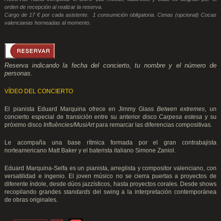
orden de recepción al realizar la reserva.
Cargo de 17 € por cada asistente. 1 consumición obligatoria. Cenas (opcional) Cocas
valencianas horneadas al momento.
Reserva indicando la fecha del concierto, tu nombre y el número de
personas.
VÍDEO DEL CONCIERTO
El pianista Eduard Marquina ofrece en Jimmy Glass
Betwen extremes
, un
concierto especial de transición entre su anterior disco
Carpesa estesa
y su
próximo disco
Influències/MusiArt
para remarcar las diferencias compositivas.
.
Le acompaña una base rítmica formada por el gran contrabajista
norteamericano Matt Baker y el baterista italiano Simone Zaniol.
.
Eduard Marquina-Selfa es un pianista, arreglista y compositor valenciano, con
versatilidad e ingenio. El joven músico no se cierra puertas a proyectos de
diferente índole, desde dúos jazzísticos, hasta proyectos corales. Desde shows
recopilando grandes
standards
del swing a la interpretación contemporánea
de obras originales.