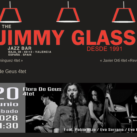
mínguez 4tet
»
«
Javier Ortí 4tet «Re
de Geus 4tet