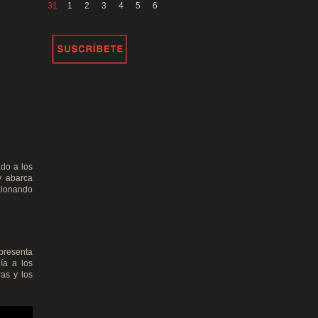
31
1
2
3
4
5
6
do a los
y abarca
exionando
presenta
ía a los
as y los