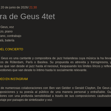
 20 de junio de 2026/
21:30
ra de Geus 4tet
 Geus, voz
zo, piano
ano, contrabajo
là, batería
DEL CONCIERTO
e Geus es una cantante y compositora de jazz holandesa cuya música la ha lleva
ios de Róterdam, París o Basilea. Su propuesta es atrevida y transgresora, 
ias que van desde el jazz hasta el neosoul, traspasando los límites líricos y refl
estiones que van desde lo íntimo hasta lo socialmente relevante.
DEO EN INSTAGRAM
s de numerosas colaboraciones con Ben van Gelder o Gerald Clayton, De Geus 
posiciones y su poesía al público de una manera personal y entrañable. Gu
dores con una profunda sensibilidad a través de sus composiciones cautivador
 viaje por paisajes de sintetizador y voz.