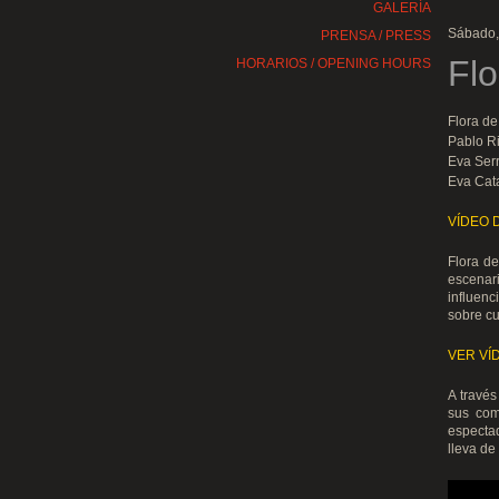
GALERÍA
Sábado,
PRENSA / PRESS
Flo
HORARIOS / OPENING HOURS
Flora de
Pablo Ri
Eva Serr
Eva Cata
VÍDEO 
Flora d
escenar
influenc
sobre cu
VER VÍ
A travé
sus com
especta
lleva de