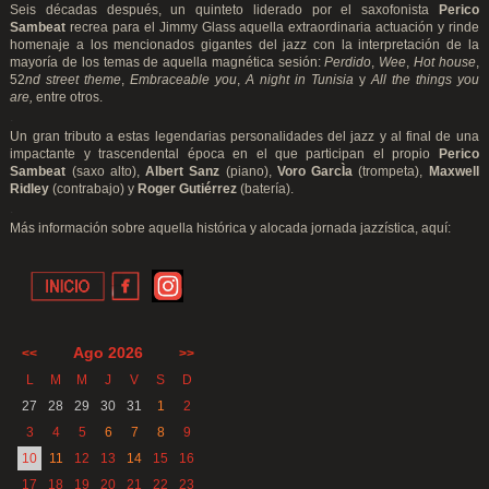
Seis décadas después, un quinteto liderado por el saxofonista
Perico
Sambeat
recrea para el Jimmy Glass aquella extraordinaria actuación y rinde
homenaje a los mencionados gigantes del jazz con la interpretación de la
mayoría de los temas de aquella magnética sesión:
Perdido
,
Wee
,
Hot house
,
52
nd street theme
,
Embraceable you
,
A night in Tunisia
y
All the things you
are,
entre otros.
.
Un gran tributo a estas legendarias personalidades del jazz y al final de una
impactante y trascendental época en el que participan el propio
Perico
Sambeat
(saxo alto),
Albert Sanz
(piano),
Voro GarcÌa
(trompeta),
Maxwell
Ridley
(contrabajo) y
Roger Gutiérrez
(batería).
.
Más información sobre aquella histórica y alocada jornada jazzística,
aquí
:
Ago 2026
<<
>>
L
M
M
J
V
S
D
27
28
29
30
31
1
2
3
4
5
6
7
8
9
10
11
12
13
14
15
16
17
18
19
20
21
22
23