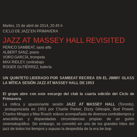
Martes, 15 de abril de 2014, 20.45 h
CICLO DE JAZZ EN PRIMAVERA
JAZZ AT MASSEY HALL REVISITED
PERICO SAMBEAT, saxo alto
ALBERT SANZ, piano
VORO GARCÍA, trompeta
MAX RIDLEY, contrabajo
ROGER GUTIÉRREZ, batería
UN QUINTETO LIDERADO POR SAMBEAT RECREA EN EL JIMMY GLASS
LA MÍTICA SESIÓN JAZZ AT MASSEY HALL DE 1953
El grupo abre con este encargo del club la cuarta edición del Ciclo de
Primavera
La mítica y apasionante sesión
JAZZ AT MASSEY HALL
(Toronto),
protagonizada en 1953 por Charlie Parker, Dizzy Gillespie, Bud Powell,
Charles Mingus y Max Roach estuvo acompañada de diversos contratiempos y
anecdóticas y disparatadas circunstancias propias de un guión
cinematográfico. Sin embargo, se convirtió en uno de los grandes hitos del
jazz de todos los tiempos y supuso la despedida de la era
be bop
.
.