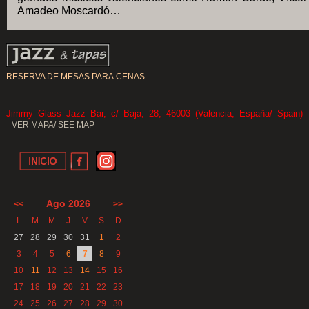
Amadeo Moscardó…
.
RESERVA DE MESAS PARA CENAS
Jimmy Glass Jazz Bar, c/ Baja, 28, 46003 (Valencia, España/ Spain)
VER MAPA/ SEE MAP
Ago 2026
<<
>>
L
M
M
J
V
S
D
27
28
29
30
31
1
2
3
4
5
6
7
8
9
10
11
12
13
14
15
16
17
18
19
20
21
22
23
24
25
26
27
28
29
30