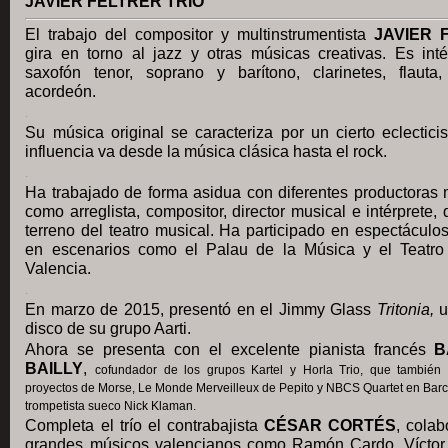
JAVIER FELTRER TRIO
El trabajo del compositor y multinstrumentista
JAVIER 
gira en torno al jazz y otras músicas creativas. Es inté
saxofón tenor, soprano y barítono, clarinetes, flauta
acordeón.
.
Su música original se caracteriza por un cierto eclectic
influencia va desde la música clásica hasta el rock.
.
Ha trabajado de forma asidua con diferentes productoras 
como arreglista, compositor, director musical e intérprete, 
terreno del teatro musical. Ha participado en espectáculos
en escenarios como el Palau de la Música y el Teatro 
Valencia.
.
En marzo de 2015, presentó en el Jimmy Glass
Tritonia,
u
disco de su grupo Aarti.
Ahora se presenta con el excelente pianista francés
B
BAILLY
,
cofundador de los grupos Kartel y Horla Trio, que también 
proyectos de Morse, Le Monde Merveilleux de Pepito y NBCS Quartet en Barc
trompetista sueco Nick Klaman.
Completa el trío el contrabajista
CÉSAR CORTÉS
, cola
grandes músicos valencianos como Ramón Cardo, Víctor