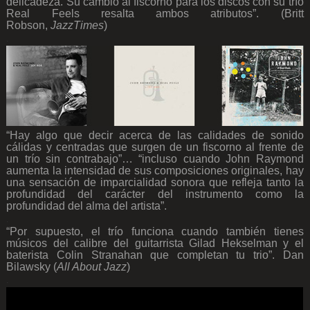
delicadeza. Su cambio al fiscorno para los discos con su trío
Real Feels resalta ambos atributos”. (Britt
Robson,
JazzTimes
)
.
“Hay algo que decir acerca de las calidades de sonido
cálidas y centradas que surgen de un fiscorno al frente de
un trío sin contrabajo”… “incluso cuando John Raymond
aumenta la intensidad de sus composiciones originales, hay
una sensación de imparcialidad sonora que refleja tanto la
profundidad del carácter del instrumento como la
profundidad del alma del artista”.
.
“Por supuesto, el trío funciona cuando también tienes
músicos del calibre del guitarrista Gilad Hekselman y el
baterista Colin Stranahan que completan tu trio”. Dan
Bilawsky (
All About Jazz
)
.