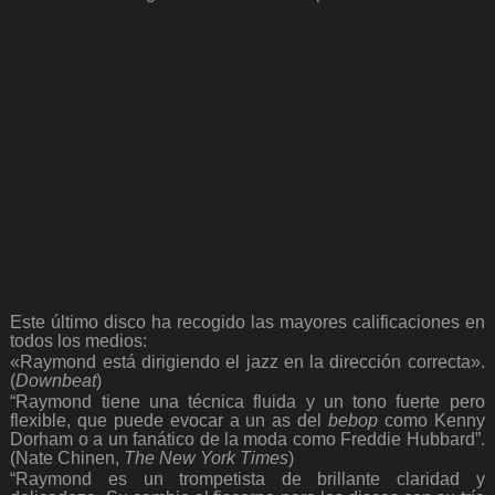
.
.
Este último disco ha recogido las mayores calificaciones en
todos los medios:
«Raymond está dirigiendo el jazz en la dirección correcta».
(
Downbeat
)
“Raymond tiene una técnica fluida y un tono fuerte pero
flexible, que puede evocar a un as del
bebop
como Kenny
Dorham o a un fanático de la moda como Freddie Hubbard”.
(Nate Chinen,
The New York Times
)
“Raymond es un trompetista de brillante claridad y