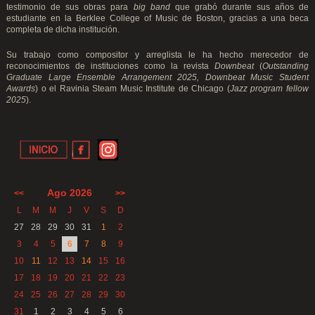
testimonio de sus obras para
big band
que grabó durante sus años de
estudiante en la Berklee College of Music de Boston, gracias a una beca
completa de dicha institución.
Su trabajo como compositor y arreglista le ha hecho merecedor de
reconocimientos de instituciones como la revista
Downbeat
(
Outstanding
Graduate Large Ensemble Arrangement 2025, Downbeat Music Student
Awards
) o el Ravinia Steam Music Institute de Chicago (
Jazz program fellow
2025
).
Ago 2026
<<
>>
L
M
M
J
V
S
D
27
28
29
30
31
1
2
3
4
5
6
7
8
9
10
11
12
13
14
15
16
17
18
19
20
21
22
23
24
25
26
27
28
29
30
31
1
2
3
4
5
6