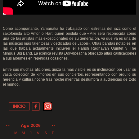
Como acompañante, Yamanaka ha trabajado con estrellas del jazz como el
saxofonista alto Antonio Hart, quien postula que «Miki será reconocida como
una de las artistas más excepcionales de su generación, ya que ya es una de
las músicas más talentosas y dedicadas de Japón». Otras bandas notables en
las que trabaja actualmente incluyen el Harish Raghavan Quintet y The
Mingus Big Band. La icónica revista
Downbeat
ha otorgado altas calificaciones
a sus álbumes en repetidas ocasiones.
Entre sus muchas aficiones, quizá la más visible es su inclinación por usar su
vasta colección de kimonos en sus conciertos, representando con orgullo su
herencia y cultura noche tras noche mientras deslumbra a audiencias de todo
el mundo.
Ago 2026
<<
>>
L
M
M
J
V
S
D