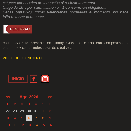
asignan por el orden de recepción al realizar la reserva.
Cargo de 15 € por cada asistente. 1 consumición obligatoria.
Cenas (optativo): cocas valencianas horneadas al momento. No hace
falta reservar para cenar.
Miquel Asensio presenta en Jimmy Glass su cuarto con composiciones
originales y con grandes dosis de creatividad.
.
VÍDEO DEL CONCIERTO
Ago 2026
<<
>>
L
M
M
J
V
S
D
27
28
29
30
31
1
2
3
4
5
6
7
8
9
10
11
12
13
14
15
16