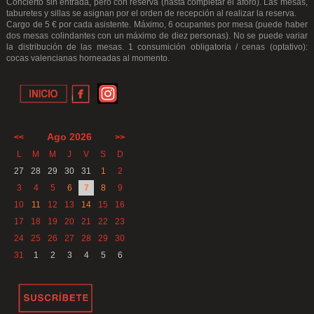
Concierto sin entrada, pero con reserva (hasta completar el aforo). Las mesas,
taburetes y sillas se asignan por el orden de recepción al realizar la reserva.
Cargo de 5 € por cada asistente. Máximo, 6 ocupantes por mesa (puede haber
dos mesas colindantes con un máximo de diez personas). No se puede variar
la distribución de las mesas. 1 consumición obligatoria / cenas (optativo):
cocas valencianas horneadas al momento.
Ago 2026
<<
>>
L
M
M
J
V
S
D
27
28
29
30
31
1
2
3
4
5
6
7
8
9
10
11
12
13
14
15
16
17
18
19
20
21
22
23
24
25
26
27
28
29
30
31
1
2
3
4
5
6