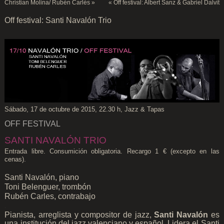
Christian Molina/ Rubén Carlés
»
«
Off festival: Albert Sanz & Gabriel Dalvit
Off festival: Santi Navalón Trio
Sábado, 17 de octubre de 2015, 22.30 h, Jazz & Tapas
OFF FESTIVAL
SANTI NAVALÓN TRIO
Entrada libre. Consumición obligatoria. Recargo 1 € (excepto en las
cenas).
Santi Navalón, piano
Toni Belenguer, trombón
Rubén Carles, contrabajo
.
Pianista, arreglista y compositor de jazz,
Santi Navalón
es
una institución del jazz valenciano y español. Lidera el Santi