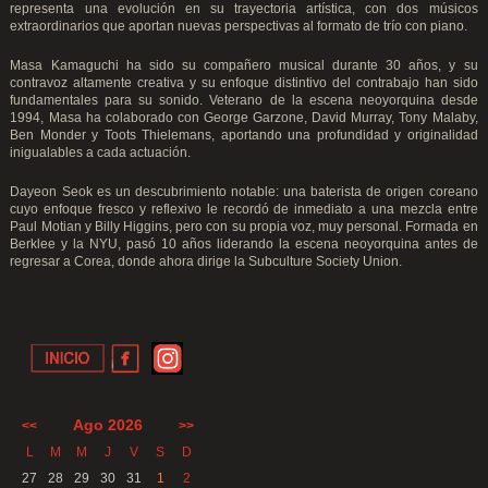
representa una evolución en su trayectoria artística, con dos músicos
extraordinarios que aportan nuevas perspectivas al formato de trío con piano.
Masa Kamaguchi ha sido su compañero musical durante 30 años, y su
contravoz altamente creativa y su enfoque distintivo del contrabajo han sido
fundamentales para su sonido. Veterano de la escena neoyorquina desde
1994, Masa ha colaborado con George Garzone, David Murray, Tony Malaby,
Ben Monder y Toots Thielemans, aportando una profundidad y originalidad
inigualables a cada actuación.
Dayeon Seok es un descubrimiento notable: una baterista de origen coreano
cuyo enfoque fresco y reflexivo le recordó de inmediato a una mezcla entre
Paul Motian y Billy Higgins, pero con su propia voz, muy personal. Formada en
Berklee y la NYU, pasó 10 años liderando la escena neoyorquina antes de
regresar a Corea, donde ahora dirige la Subculture Society Union.
Ago 2026
<<
>>
L
M
M
J
V
S
D
27
28
29
30
31
1
2