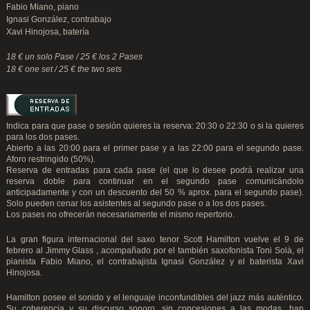
Fabio Miano, piano
Ignasi González, contrabajo
Xavi Hinojosa, batería
18 € un solo Pase / 25 € los 2 Pases
18 € one set / 25 € the two sets
Indica para que pase o sesión quieres la reserva: 20:30 o 22:30 o si la quieres
para los dos pases.
Abierto a las 20:00 para el primer pase y a las 22:00 para el segundo pase.
Aforo restringido (50%).
Reserva de entradas para cada pase (el que lo desee podrá realizar una
reserva doble para continuar en el segundo pase comunicándolo
anticipadamente y con un descuento del 50 % aprox. para el segundo pase).
Solo pueden cenar los asistentes al segundo pase o a los dos pases.
Los pases no ofrecerán necesariamente el mismo repertorio.
La gran figura internacional del saxo tenor Scott Hamilton vuelve el 9 de
febrero al Jimmy Glass , acompañado por el también saxofonista Toni Solà, el
pianista Fabio Miano, el contrabajista Ignasi González y el baterista Xavi
Hinojosa.
Hamilton posee el sonido y el lenguaje inconfundibles del jazz más auténtico.
Su coherencia y su discurso sonoro, sin concesiones a las modas, han