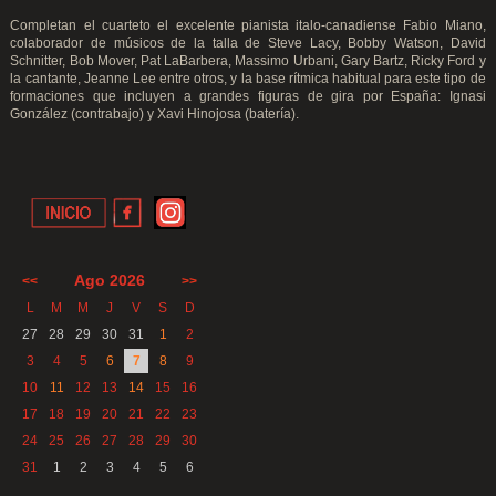
Completan el cuarteto el excelente pianista italo-canadiense Fabio Miano,
colaborador de músicos de la talla de Steve Lacy, Bobby Watson, David
Schnitter, Bob Mover, Pat LaBarbera, Massimo Urbani, Gary Bartz, Ricky Ford y
la cantante, Jeanne Lee entre otros, y la base rítmica habitual para este tipo de
formaciones que incluyen a grandes figuras de gira por España: Ignasi
González (contrabajo) y Xavi Hinojosa (batería).
Ago 2026
<<
>>
L
M
M
J
V
S
D
27
28
29
30
31
1
2
3
4
5
6
7
8
9
10
11
12
13
14
15
16
17
18
19
20
21
22
23
24
25
26
27
28
29
30
31
1
2
3
4
5
6