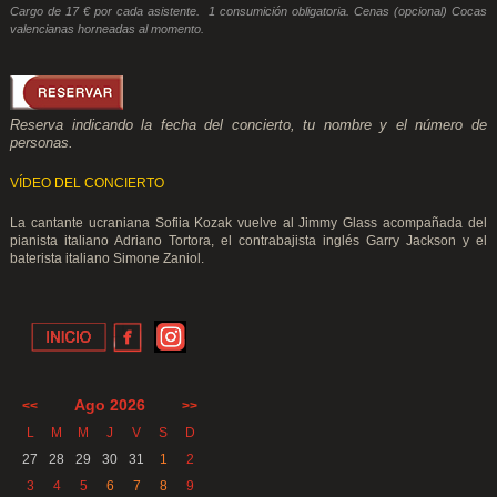
Cargo de 17 € por cada asistente. 1 consumición obligatoria. Cenas (opcional) Cocas
valencianas horneadas al momento.
Reserva indicando la fecha del concierto, tu nombre y el número de
personas.
VÍDEO DEL CONCIERTO
La cantante ucraniana Sofiia Kozak vuelve al Jimmy Glass acompañada del
pianista italiano Adriano Tortora, el contrabajista inglés Garry Jackson y el
baterista italiano Simone Zaniol.
Ago 2026
<<
>>
L
M
M
J
V
S
D
27
28
29
30
31
1
2
3
4
5
6
7
8
9