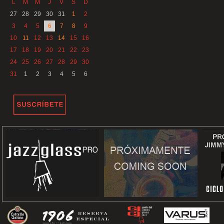
L
M
M
J
V
S
D
27
28
29
30
31
1
2
3
4
5
6
7
8
9
10
11
12
13
14
15
16
17
18
19
20
21
22
23
24
25
26
27
28
29
30
31
1
2
3
4
5
6