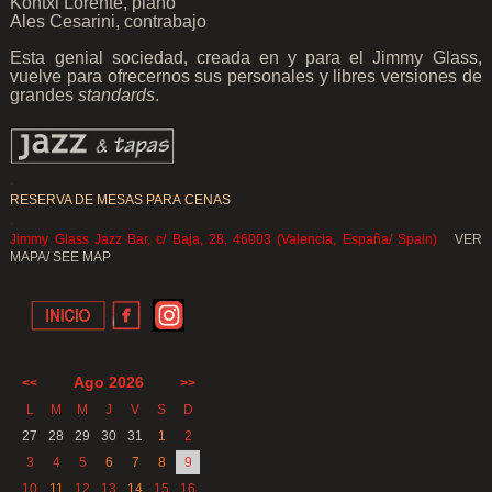
Kontxi Lorente, piano
Ales Cesarini, contrabajo
.
Esta genial sociedad, creada en y para el Jimmy Glass,
vuelve para ofrecernos sus personales y libres versiones
de
grandes
standards
.
.
RESERVA DE MESAS PARA CENAS
.
Jimmy Glass Jazz Bar, c/ Baja, 28, 46003 (Valencia, España/ Spain)
VER
MAPA/ SEE MAP
Ago 2026
<<
>>
L
M
M
J
V
S
D
27
28
29
30
31
1
2
3
4
5
6
7
8
9
10
11
12
13
14
15
16