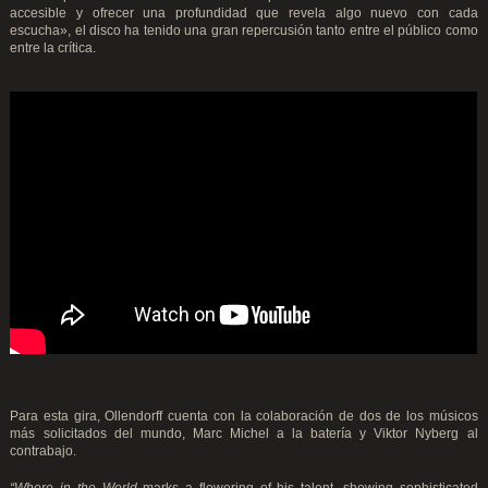
accesible y ofrecer una profundidad que revela algo nuevo con cada
escucha», el disco ha tenido una gran repercusión tanto entre el público como
entre la crítica.
Para esta gira, Ollendorff cuenta con la colaboración de dos de los músicos
más solicitados del mundo, Marc Michel a la batería y Viktor Nyberg al
contrabajo.
“Where in the World
marks a flowering of his talent, showing sophisticated