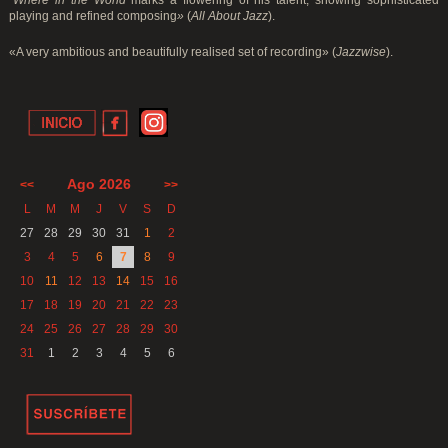
playing and refined composing
»
(
All About Jazz
).
«A very ambitious and beautifully realised set of recording» (
Jazzwise
).
Ago 2026
<<
>>
L
M
M
J
V
S
D
27
28
29
30
31
1
2
3
4
5
6
7
8
9
10
11
12
13
14
15
16
17
18
19
20
21
22
23
24
25
26
27
28
29
30
31
1
2
3
4
5
6