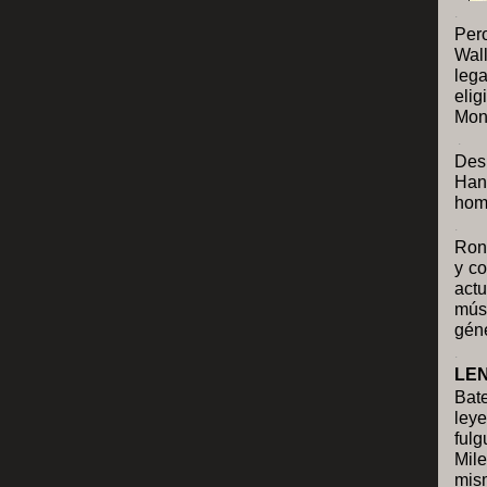
.
Per
Wal
leg
eli
Mont
.
Des
Han
home
.
Ron
y co
act
mús
gén
.
LE
Bate
ley
ful
Mil
mis