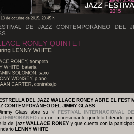
 13 de octubre de 2015, 20.45 h
ESTIVAL DE JAZZ CONTEMPORÁNEO DEL J
SS
LACE RONEY QUINTET
uring LENNY WHITE
CE RONEY, trompeta
 WHITE, batería
AMIN SOLOMON, saxo
ONY WONSEY, piano
AN CARTER, contrabajo
ESTRELLA DEL JAZZ WALLACE RONEY ABRE EL FESTI
ZZ CONTEMPORÁNEO DEL JIMMY GLASS
.
Jimmy Glass abre su
V
FESTIVAL INTERNACIONAL D
NTEMPORÁNEO
con un impresionante quinteto liderado por 
ella del jazz
WALLACE RONEY
y que cuenta con la participa
endario
LENNY WHITE
.