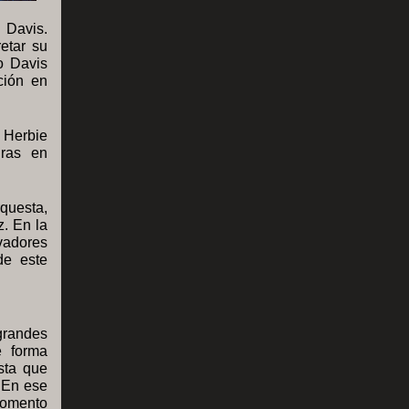
 Davis.
etar su
o Davis
ción en
 Herbie
iras en
questa,
z. En la
vadores
de este
 grandes
e forma
sta que
 En ese
momento