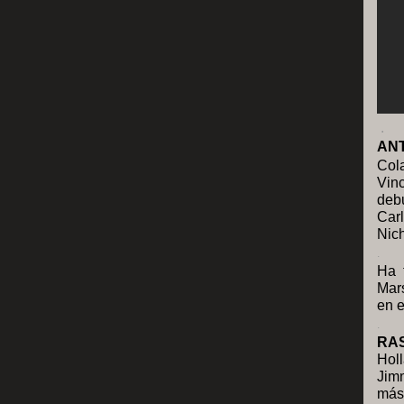
.
AN
Col
Vinc
deb
Car
Nic
.
Ha 
Mar
en 
.
RA
Hol
Jimm
más