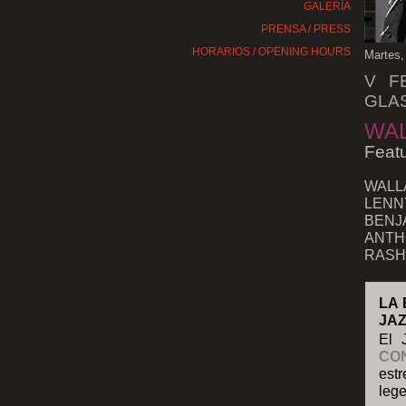
GALERÍA
PRENSA / PRESS
HORARIOS / OPENING HOURS
Martes,
V F
GLA
WAL
Feat
WALLA
LENNY
BENJ
ANTH
RASHA
LA 
JA
El 
CO
estr
leg