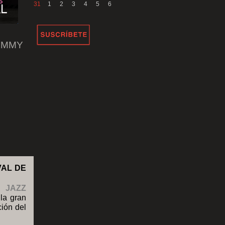
31
1
2
3
4
5
6
IMMY
VAL DE
E JAZZ
la gran
ción del