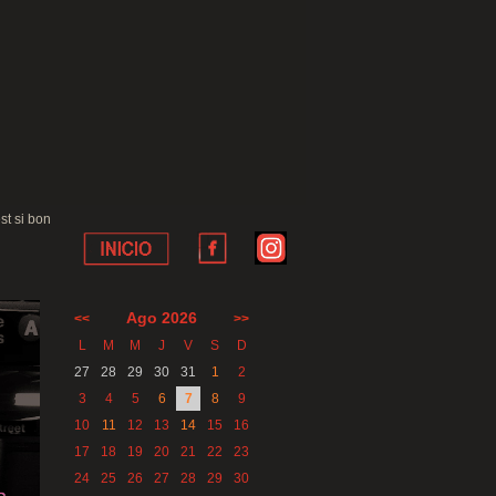
st si bon
Ago 2026
<<
>>
L
M
M
J
V
S
D
27
28
29
30
31
1
2
3
4
5
6
7
8
9
10
11
12
13
14
15
16
17
18
19
20
21
22
23
24
25
26
27
28
29
30