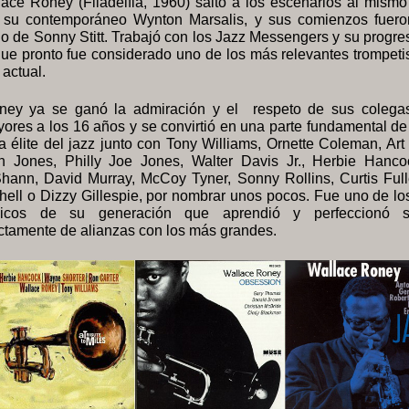
ace Roney (Filadelfia, 1960) saltó a los escenarios al mismo
 su contemporáneo Wynton Marsalis, y sus comienzos fuero
 de Sonny Stitt. Trabajó con los Jazz Messengers y su progre
que pronto fue considerado uno de los más relevantes trompeti
 actual.
ey ya se ganó la admiración y el respeto de sus colega
res a los 16 años y se convirtió en una parte fundamental de
a élite del jazz junto con Tony Williams, Ornette Coleman, Art
in Jones, Philly Joe Jones, Walter Davis Jr., Herbie Hanco
hann, David Murray, McCoy Tyner, Sonny Rollins, Curtis Fulle
hell o Dizzy Gillespie, por nombrar unos pocos. Fue uno de l
icos de su generación que aprendió y perfeccionó s
ctamente de alianzas con los más grandes.