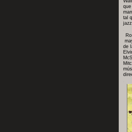
Wall
que
mano
tal 
jazz
.
Ron
mayo
de l
Elv
McS
Mitc
mús
dire
.