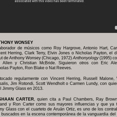
THONY WONSEY
aborador de músicos como Roy Hargrove, Antonio Hart, Carl
ent Herring, Clark Terry, Elvin Jones o Nicholas Payton, el 
ut de Anthony Wonsey (Chicago, 1972)
Anthonyology
(1995) co
l Allen y Christian McBride. Siguieron otros con Eric Ale
holas Payton, Ron Blake o Nat Reeves.
tocado regularmente con Vincent Herring, Russell Malone,
salis, Jim Rotondi, Scott Wendholt o Carmen Lundy, con quie
el Jimmy Glass en 2013.
SHAAN CARTER
, quien cita a Paul Chambers, Ray Brow
land y Ron Carter como sus mayores influencias y que ya 
y Glass con el cuarteto de Aruán Ortiz, es uno de los contra
 buscados en la escena contemporánea de la vanguardia del 