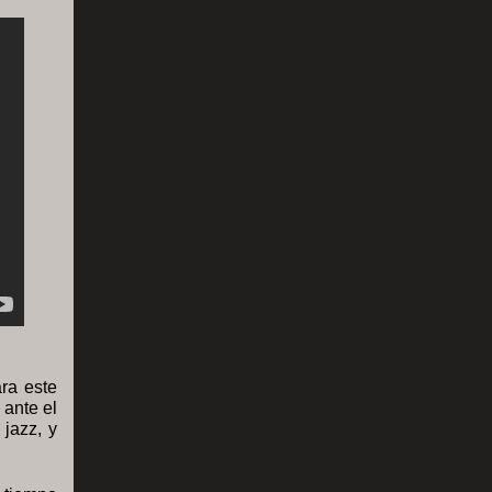
ra este
 ante el
 jazz, y