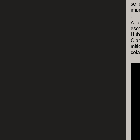
se 
impr
.
A p
esce
Hub
Clar
míti
cola
.