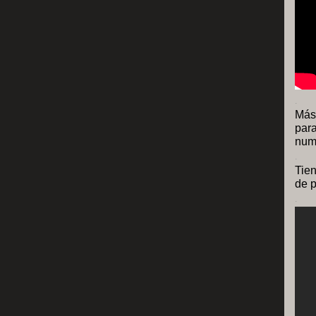
.
Más
par
nume
.
Tien
de 
.