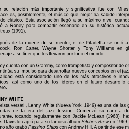
o su relación más importante y significativa fue con Miles
lace es, posiblemente, el músico que mejor ha sabido interpr
ado clásico. Esta asociación llegó a su máximo nivel cuand
gió a Roney para compartir escenario en su histórica actua
reux (1991).
pués de la muerte de su mentor, el de Filadelfia se unió a
cock, Ron Carter, Wayne Shorter y Tony Williams en g
naje a su líder que los llevaron por todo el mundo.
ey cuenta con un Grammy, como trompetista y compositor de or
ntinúa su impulso para desarrollar nuevos conceptos en el jaz
ualidad está considerado uno de los más atractivos e inno
icos, así como uno de los líderes en el futuro desarrollo 
ero.
NNY WHITE
rista versátil, Lenny White (Nueva York, 1949) es una de las
endas de la era del jazz fussion. Comenzó su carrera d
gurante, tocando regularmente con Jackie McLean (1968), ha
es Davis lo captó para su famoso álbum
Bitches Brew
en 1969.
mo año grabó
Passing Ships
con Andrew Hill. A partir de ese 