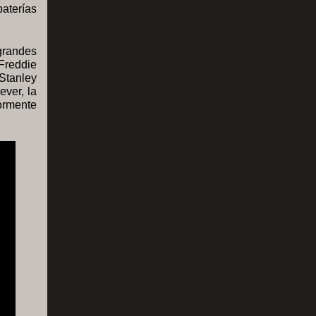
aterías
grandes
 Freddie
Stanley
ever, la
iormente