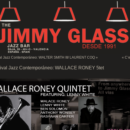
val Jazz Contemporáneo: WALTER SMITH III/ LAURENT COQ
»
«
C’e
tival Jazz Contemporáneo: WALLACE RONEY 5tet