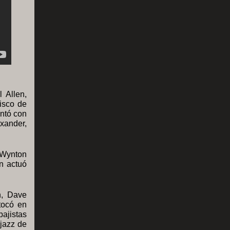
 Allen,
disco de
ntó con
xander,
 Wynton
n actuó
n, Dave
tocó en
bajistas
jazz de