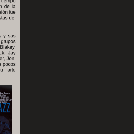
 tiempo
n de la
sión fue
stas del
s y sus
 grupos
 Blakey,
ck, Jay
r, Joni
os pocos
u arte