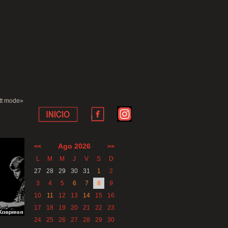
ett mode»
Ago 2026
<<
>>
L
M
M
J
V
S
D
27
28
29
30
31
1
2
3
4
5
6
7
8
9
10
11
12
13
14
15
16
17
18
19
20
21
22
23
24
25
26
27
28
29
30