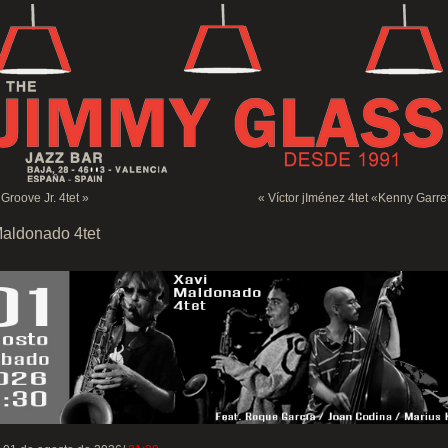
Groove Jr. 4tet
»
«
Víctor jIménez 4tet «Kenny Garr
Maldonado 4tet