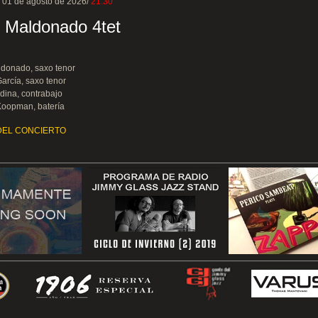
 01 de agosto de 2026/
21:30
 Maldonado 4tet
ldonado, saxo tenor
arcía, saxo tenor
dina, contrabajo
Koopman, batería
DEL CONCIERTO