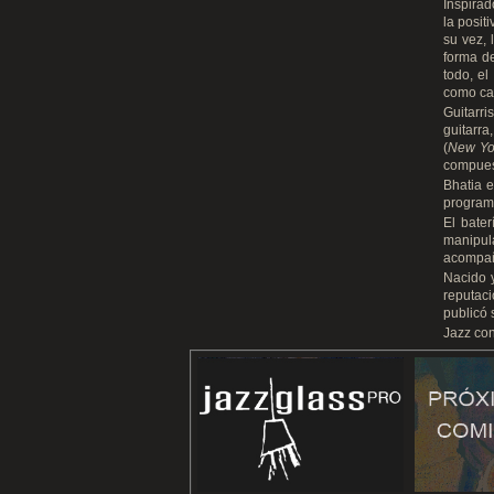
Inspirad
la posit
su vez, 
forma de
todo, el
como ca
Guitarri
guitarra
(
New Yo
compues
Bhatia 
program
El bater
manipul
acompañ
Nacido 
reputaci
publicó 
Jazz con