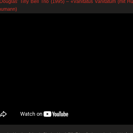
ouglas’ Tiny Bell Trio (1995) – «Vanitatus Vanitatum (mit H
humann)