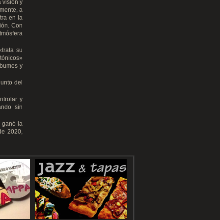
 visión y
emente, a
tra en la
ción. Con
atmósfera
«trata su
ctónicos»
álbumes y
unto del
ntrolar y
ando sin
 ganó la
 de 2020,