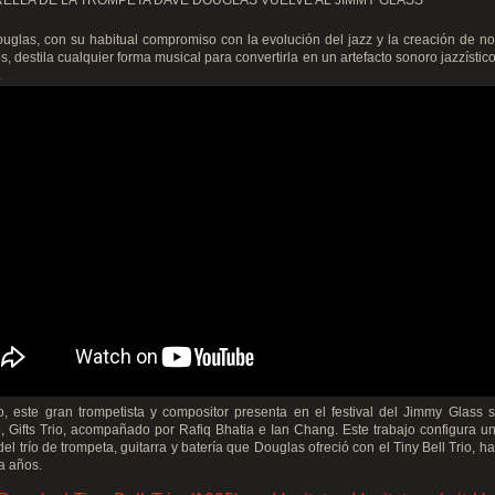
RELLA DE LA TROMPETA DAVE DOUGLAS VUELVE AL JIMMY GLASS
uglas, con su habitual compromiso con la evolución del jazz y la creación de n
s, destila cualquier forma musical para convertirla en un artefacto sonoro jazzístic
.
o, este gran trompetista y compositor presenta en el festival del Jimmy Glass 
, Gifts Trio, acompañado por Rafiq Bhatia e Ian Chang. Este trabajo configura 
del trío de trompeta, guitarra y batería que Douglas ofreció con el Tiny Bell Trio, h
ta años.