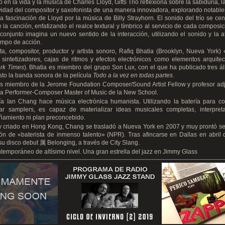
o en la vida y la música de Charles Lloyd, Gifts Trio reflexiona sobre la sabiduría, la
ividad del compositor y saxofonista de una manera innovadora, explorando notabl
la fascinación de Lloyd por la música de Billy Strayhorn. El sonido del trío se cen
 la canción, enfatizando el realce textural y tímbrico al servicio de cada composi
 conjunto imagina un nuevo sentido de la interacción, utilizando el sonido y la 
mpo de acción.
sta, compositor, productor y artista sonoro, Rafiq Bhatia (Brooklyn, Nueva York) 
, sintetizadores, cajas de ritmos y efectos electrónicos como elementos arquite
rk Times
). Bhatia es miembro del grupo Son Lux, con el que ha publicado tres 
to la banda sonora de la película
Todo a la vez en todas partes
.
es miembro de la Jerome Foundation Composer/Sound Artist Fellow y profesor adj
a Performer-Composer Master of Music de la New School.
ía Ian Chang hace música electrónica humanista. Utilizando la batería para co
ar samplers, es capaz de materializar ideas musicales completas, interpret
amiento ni plan preconcebido.
y criado en Hong Kong, Chang se trasladó a Nueva York en 2007 y muy prontó se
ón de «baterista de inmenso talento» (NPR). Tras afincarse en Dallas en abril
su disco debut 属 Belonging, a través de City Slang.
temporáneo de altísimo nivel. Una gran estrella del jazz en Jimmy Glass