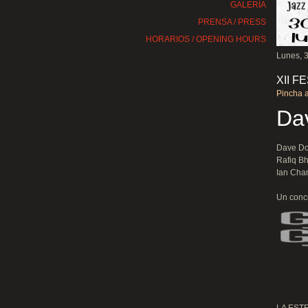
GALERÍA
PRENSA / PRESS
HORARIOS / OPENING HOURS
Lunes, 3
XII 
Pincha a
Dav
.
Dave Do
Rafiq Bh
Ian Chan
Un conci