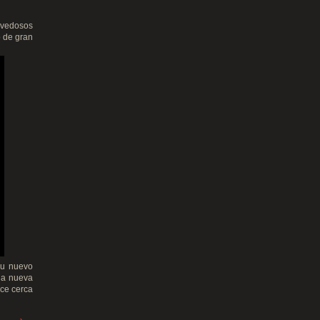
ovedosos
o de gran
su nuevo
una nueva
ace cerca