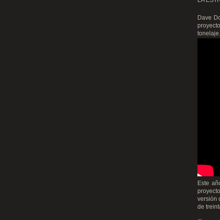
LA EST
Dave Do
proyecto
tonelaje
Este añ
proyecto
versión 
de trein