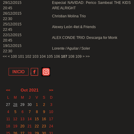
29/12/2015
Especial NAVIDAD: Perico Sambeat THE KIDS
20:45
ARE ALRIGHT
26/12/2015
Christian Molina Trio
22:30
25/12/2015
Alexey León 4tet & Friends
22:45
22/12/2015
ALEX CONDE TRIO: Descarga for Monk
20:45
19/12/2015
Lorente / Aguilar / Soler
22:30
<<
<
100
101
102
103
104
105
106
107
108
109
>
>>
Oct 2021
<<
>>
L
M
M
J
V
S
D
27
28
29
30
1
2
3
4
5
6
7
8
9
10
11
12
13
14
15
16
17
18
19
20
21
22
23
24
25
26
27
28
29
30
31