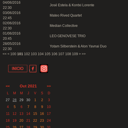
04/06/2016
José Estela & Kontxi Lorente
22:30
03/06/2016
Mateo Rived Quartet
22:45
02/06/2016
Median Collective
22:30
01/06/2016
LEO GENOVESE TRIO
20:45
28/05/2016
Yotam Silberstein & Alon Yavnai Duo
22:30
<<
<
100
101
102
103
104
105
106
107
108
109
>
>>
Oct 2021
<<
>>
L
M
M
J
V
S
D
27
28
29
30
1
2
3
4
5
6
7
8
9
10
11
12
13
14
15
16
17
18
19
20
21
22
23
24
25
26
27
28
29
30
31