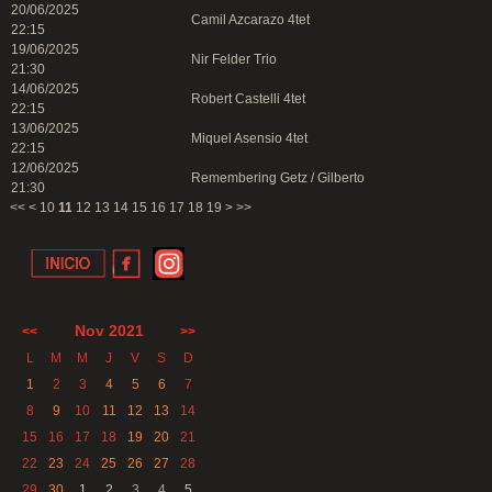
20/06/2025
Camil Azcarazo 4tet
22:15
19/06/2025
Nir Felder Trio
21:30
14/06/2025
Robert Castelli 4tet
22:15
13/06/2025
Miquel Asensio 4tet
22:15
12/06/2025
Remembering Getz / Gilberto
21:30
<<
<
10
11
12
13
14
15
16
17
18
19
>
>>
Nov 2021
<<
>>
L
M
M
J
V
S
D
1
2
3
4
5
6
7
8
9
10
11
12
13
14
15
16
17
18
19
20
21
22
23
24
25
26
27
28
29
30
1
2
3
4
5