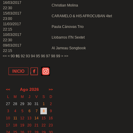
16/03/2017
Christian Molina
22:30
15/03/2017
CARAMELO & HIS AFROCUBAN 4tet
23:00
11/03/2017
Paula Cánovas Trio
22:15
10/03/2017
Llobarros ITN Sextet
22:30
09/03/2017
Al Jarreau Songbook
22:15
<<
<
90
91
92
93
94
95
96
97
98
99
>
>>
Ago 2026
<<
>>
L
M
M
J
V
S
D
27
28
29
30
31
1
2
3
4
5
6
7
8
9
10
11
12
13
14
15
16
17
18
19
20
21
22
23
24
25
26
27
28
29
30