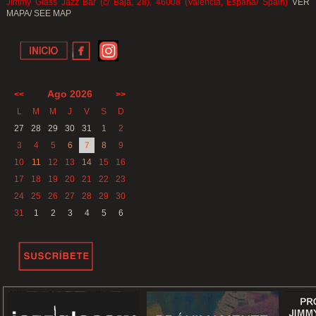
Jimmy Glass Jazz Bar (c/ Baja, 28), 46008 (Valencia, España/ Spain)
VER
MAPA/ SEE MAP
Ago 2026
<<
>>
L
M
M
J
V
S
D
27
28
29
30
31
1
2
3
4
5
6
7
8
9
10
11
12
13
14
15
16
17
18
19
20
21
22
23
24
25
26
27
28
29
30
31
1
2
3
4
5
6