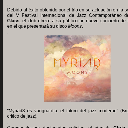
.
Debido al éxito obtenido por el trío en su actuación en la s
del V Festival Internacional de Jazz Contemporáneo 
Glass
, el club ofrece a su público un nuevo concierto de
en el que presentará su disco
Moons
.
.
.
“Myriad3 es vanguardia, el futuro del jazz moderno” (Bre
crítico de jazz).
.
Compuesto por destacados solistas, el pianista
Chris 