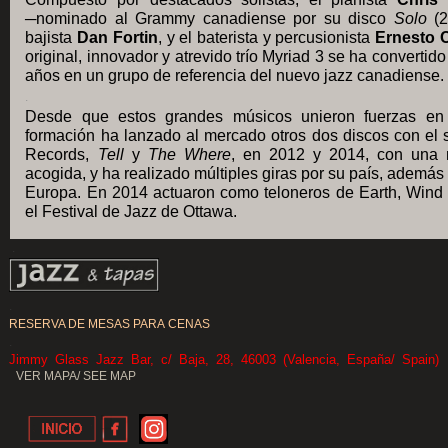
─
nominado al Grammy canadiense por su disco
Solo
(2
bajista
Dan Fortin
, y el baterista y percusionista
Ernesto C
original, innovador y atrevido trío Myriad 3 se ha convertid
años en un grupo de referencia del nuevo jazz canadiense.
.
Desde que estos grandes músicos unieron fuerzas en
formación ha lanzado al mercado otros dos discos con el 
Records,
Tell
y
The Where
, en 2012 y 2014, con una 
acogida, y ha realizado múltiples giras por su país, ademá
Europa. En 2014 actuaron como teloneros de Earth, Wind 
el Festival de Jazz de Ottawa.
.
.
RESERVA DE MESAS PARA CENAS
.
Jimmy Glass Jazz Bar, c/ Baja, 28, 46003 (Valencia, España/ Spain)
VER MAPA/ SEE MAP