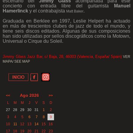
escenario del
Jimmy Glass
acompañada para este
concierto con entrada libre del guitarrista
Manuel
Hamerlinck
y el contrabajista
.
Matt Baker
.
Graduada en Berklee en 1997, Leslie Helpert ha actuado
en más de trescientos clubes de jazz de todo el mundo, y
tiene seis discos editados. Algunas de sus composiciones
han sido utilizadas por sellos discográficos como la Motown,
Universal o Cirque du Soleil.
.
Jimmy Glass Jazz Bar, c/ Baja, 28, 46003 (Valencia, España/ Spain)
VER
MAPA/ SEE MAP
Ago 2026
<<
>>
L
M
M
J
V
S
D
27
28
29
30
31
1
2
3
4
5
6
7
8
9
10
11
12
13
14
15
16
17
18
19
20
21
22
23