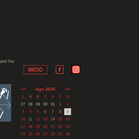
lpert Trio
Ago 2026
<<
>>
L
M
M
J
V
S
D
27
28
29
30
31
1
2
3
4
5
6
7
8
9
10
11
12
13
14
15
16
17
18
19
20
21
22
23
24
25
26
27
28
29
30