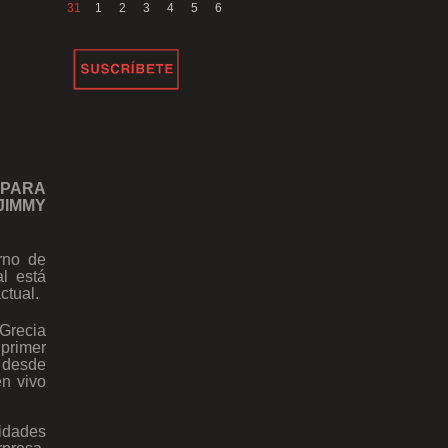
31
1
2
3
4
5
6
PARA
JIMMY
rno de
al está
ctual.
 Grecia
 primer
e desde
en vivo
idades