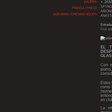
+ JA
GALERÍA
SPYROS
PRENSA / PRESS
ARIONA
HORARIOS / OPENING HOURS
ANASTA
.
Entrada
Free ad
.
.
EL T
DESP
GLAS
.
Con m
piano,
consid
.
Estos 
como f
moment
entonc
en clu
.
La in