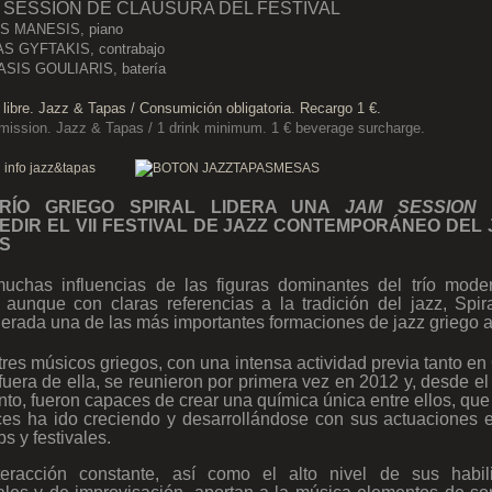
M SESSION DE CLAUSURA DEL FESTIVAL
 MANESIS, piano
S GYFTAKIS, contrabajo
SIS GOULIARIS, batería
 libre. Jazz & Tapas / Consumición obligatoria. Recargo 1 €.
mission. Jazz & Tapas / 1 drink minimum. 1 € beverage surcharge.
RÍO GRIEGO SPIRAL LIDERA UNA
JAM SESSION
EDIR EL VII FESTIVAL DE JAZZ CONTEMPORÁNEO DEL 
S
uchas influencias de las figuras dominantes del trío mode
 aunque con claras referencias a la tradición del jazz, Spir
erada una de las más importantes formaciones de jazz griego a
tres músicos griegos, con una intensa actividad previa tanto en
uera de ella, se reunieron por primera vez en 2012 y, desde el
o, fueron capaces de crear una química única entre ellos, qu
es ha ido creciendo y desarrollándose con sus actuaciones 
bs y festivales.
teracción constante, así como el alto nivel de sus habil