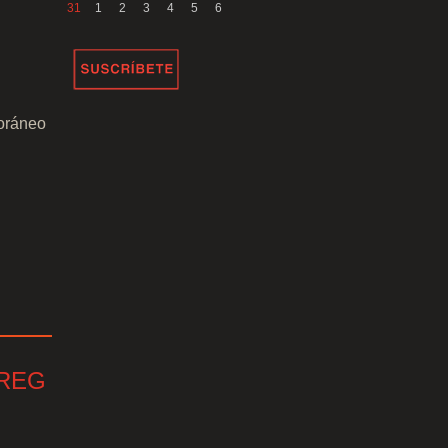
31
1
2
3
4
5
6
poráneo
REG