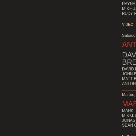
RAYNA
MIKE 
RUDY 
VÍDEO
Sábado,
ANT
DA
BR
DAVID 
JOHN 
MATT 
ANTON
Martes,
MAR
MARK 
MIKKEL
JONAS
SEAN C