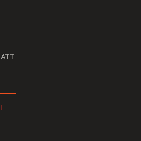
ATT
T