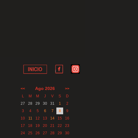
Ago 2026
<<
>>
L
M
M
J
V
S
D
27
28
29
30
31
1
2
3
4
5
6
7
8
9
10
11
12
13
14
15
16
17
18
19
20
21
22
23
24
25
26
27
28
29
30