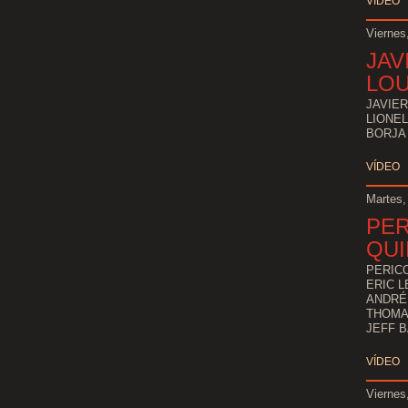
VÍDEO
Viernes
JAV
LO
JAVIE
LIONEL
BORJA 
VÍDEO
Martes,
PE
QUI
PERIC
ERIC L
ANDRÉ
THOMA
JEFF B
VÍDEO
Viernes