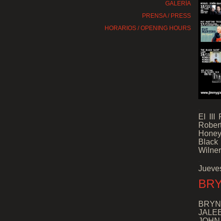
GALERÍA
PRENSA / PRESS
HORARIOS / OPENING HOURS
.
El II
Robert
Honey 
Black
Wilner
.
Jueves
BRY
BRYN
JALEE
JOHNA