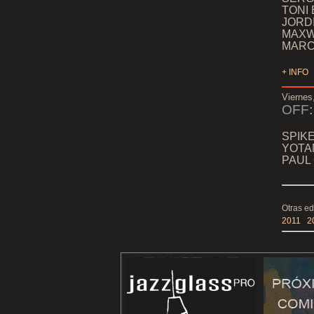
TONI 
JORD
MAXWE
MARC 
+ INFO
Viernes
OFF
SPIKE
YOTAM
PAUL 
Otras ed
2011
2