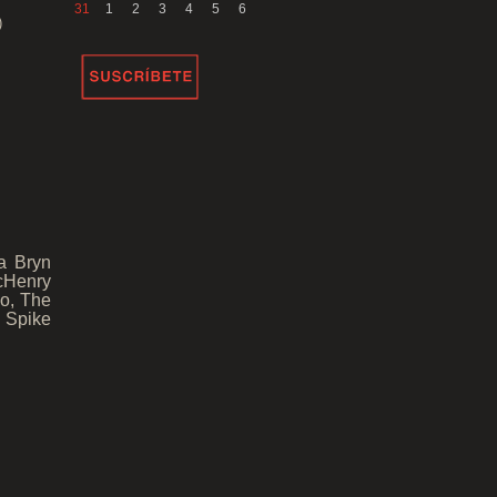
31
1
2
3
4
5
6
)
a Bryn
McHenry
io, The
 Spike