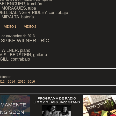
BELENGUER, trombón
I MORAGUES, tuba
LL SALINGER-RIDLEY, contrabajo
MIRALTA, batería
VÍDEO
1
VÍDEO 2
, de noviembre de 2013
:
SPIKE WILNER TRÍO
 WILNER, piano
 SILBERSTEIN, guitarra
GILL, contrabajo
iciones:
012
2014
2015
2016