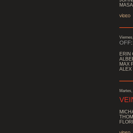
MASA 
VÍDEO
Viernes
OFF
:
ERIN 
ALBE
MAX R
ALEX 
Martes,
VEI
MICHA
THOMA
FLORI