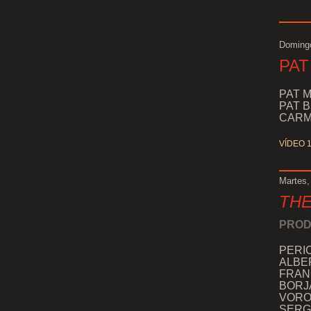
Domingo
PAT
PAT M
PAT B
CARME
VÍDEO 
Martes,
THE
PROD
PERIC
ALBER
FRANC
BORJA
VORO 
SERGI