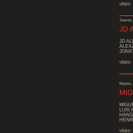
VÍDEO
Jueves,
JD 
JD AL
ALEXA
JONAT
VÍDEO
Martes,
MIG
MIGUE
LUIS 
HANS 
HENRY
VÍDEO