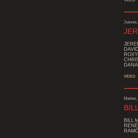
VÍDEO
Jueves,
JER
JEREM
DAVID
ROXY 
CHRIS
DANA 
VÍDEO
Martes,
BIL
BILL 
RENÉ 
RAMÓN