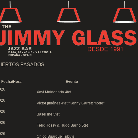
IERTOS PASADOS
Fecha/Hora
Evento
026
Xavi Maldonado 4tet
026
Víctor jIménez 4tet "Kenny Garrett mode"
026
Basel Ine 5tet
026
Félix Rossy & Hugo Barrio 5tet
026
Chico Buarque Tribute