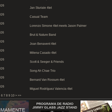
026
Jan Sturiale 4tet
026
Casual Team
026
Lorenzo Simone 4tet meets Jason Palmer
026
Brut & Nature Band
026
Joan Benavent 4tet
026
Milena Casado 4tet
026
Scott & Seeger & Friends
026
Song Ah Chae Trio
026
Bernard Van Rossum 4tet
026
Miguel Rodríguez Valencia 4tet
5
6
7
8
9
10
>
>>